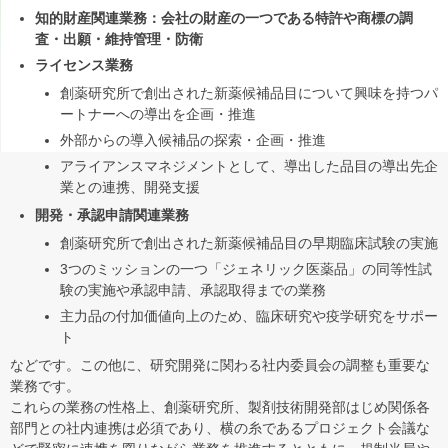
知的財産関連業務：会社の財産の一つである特許や商標の調
査・出願・維持管理・防衛
ライセンス業務
創薬研究所で創出された新薬候補品目について興味を持つパ
ートナーへの導出を企画・推進
外部からの導入候補品の探索・企画・推進
アライアンスマネジメントとして、導出した品目の導出先企
業との連携、開発支援
開発・承認申請関連業務
創薬研究所で創出された新薬候補品目の早期臨床試験の実施
3つのミッションの一つ「ジェネリック医薬品」の同等性試
験の実施や承認申請、承認取得までの業務
主力品の付加価値向上のため、臨床研究や疫学研究をサポー
ト
などです。この他に、研究開発に関わる社内委員会の調整も重要な
業務です。
これらの業務の性格上、創薬研究所、製剤技術開発部はじめ関係各
部門との社内連携は必須であり、横の糸であるプロジェクト会議な