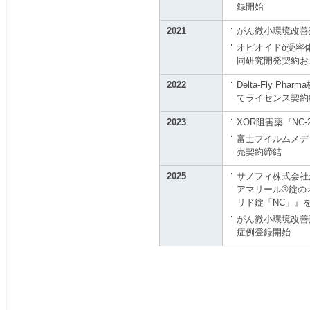
録開始
2021
がん微小環境改善剤
オピオイドδ受容体
同研究開発契約お
2022
Delta-Fly P
てライセンス契約
2023
XOR阻害薬『NC
富士フイルムメデ
売契約締結
2025
サノフィ株式会社
アマリール®錠の
リド錠「NC」』
がん微小環境改善剤
症例登録開始