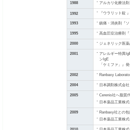
1988
アルカリ化療法剤
『ウラリット錠 
1992
1993
鎮痛・消炎剤『ソ
1995
高血圧症治療剤『
2000
ジェネリック医薬
2001
アレルギー特異Ig
ンIgE
「ケミファ」』発
2002
Ranbaxy Labo
2004
日本調剤株式会社
2005
Cerenis社へ脂
日本薬品工業株式会
2009
Ranbaxy社と
日本薬品工業株式
2010
日本薬品工業株式