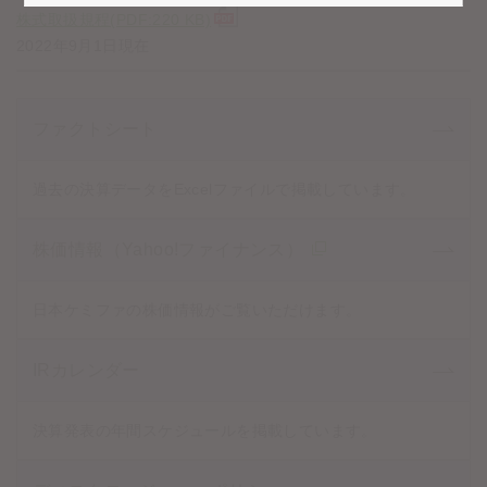
株式取扱規程(PDF:220 KB)
2022年9月1日現在
ファクトシート
過去の決算データをExcelファイルで掲載しています。
株価情報（Yahoo!ファイナンス）
日本ケミファの株価情報がご覧いただけます。
IRカレンダー
決算発表の年間スケジュールを掲載しています。