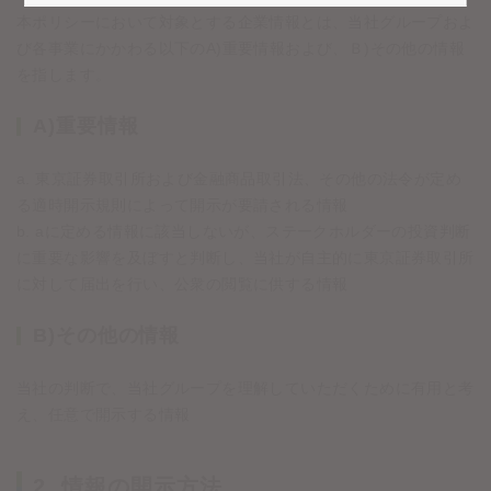
本ポリシーにおいて対象とする企業情報とは、当社グループおよ
び各事業にかかわる以下のA)重要情報および、Ｂ)その他の情報
を指します。
A)重要情報
a. 東京証券取引所および金融商品取引法、その他の法令が定め
る適時開示規則によって開示が要請される情報
b. aに定める情報に該当しないが、ステークホルダーの投資判断
に重要な影響を及ぼすと判断し、当社が自主的に東京証券取引所
に対して届出を行い、公衆の閲覧に供する情報
B)その他の情報
当社の判断で、当社グループを理解していただくために有用と考
え、任意で開示する情報
2. 情報の開示方法