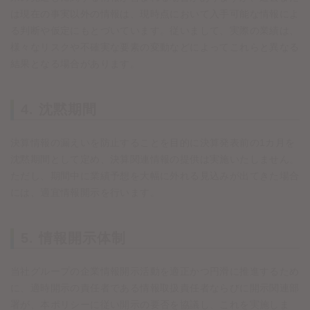
は現在の事実以外の情報は、現時点において入手可能な情報によ
る判断や仮定にもとづいています。従いまして、実際の業績は、
様々なリスクや不確実な要素の変動などによってこれらと異なる
結果となる場合があります。
4. 沈黙期間
決算情報の漏えいを防止することを目的に決算発表前の1カ月を
沈黙期間として定め、決算関連情報の提供は実施いたしません。
ただし、期間中に業績予想を大幅に外れる見込みが出てきた場合
には、適宜情報開示を行います。
5. 情報開示体制
当社グループの企業情報開示活動を適正かつ円滑に推進するため
に、適時開示の責任者である情報取扱責任者ならびに開示関連部
署が、本ポリシーに従い開示の要否を協議し、これを実施しま