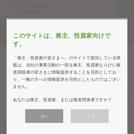
企業情報・経営方針
このサイトは、株主、投資家向けで
す。
ディスクロージャー・ポリシー
「株主・投資家の皆さまへ」のサイトで提供している情
報は、当社の事業活動の一部を株主、投資家ならびに報
日本ケミファ株式会社（以下、当社）は、「医薬品を中核とした
道関係者の皆さまに情報提供することを目的としてお
トータルヘルスケアで人々の健康で豊かな生活に貢献する」とい
り、一般の方への情報提供を目的としたものではござい
う経営理念のもと、株主・投資家をはじめとするステークホルダ
ません。
ーの皆さまが、当社グループに対する理解を促進し、企業価値を
適切に評価していただくために、迅速、正確かつ公平な企業情報
あなたは株主、投資家、または報道関係者ですか？
の開示に努めてまいります。
はい
いいえ
1. 情報開示の基準