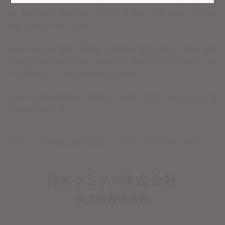
当サイトは、株式の購入の勧誘・推奨を行うものではありませ
ん。投資に関する決定は、利用者ご自身のご判断において行われ
るようお願いいたします。
当サイトには医薬品（開発品・臨床検査薬等を含む）に関する情
報が含まれておりますが、その内容は宣伝広告や医学的アドバイ
スを目的としているものではありません。
当サイトの掲載内容は、予告なしに追加・変更・削除をさせて頂
く場合があります。
TOP
企業情報・経営方針
サイトご利用上のご注意