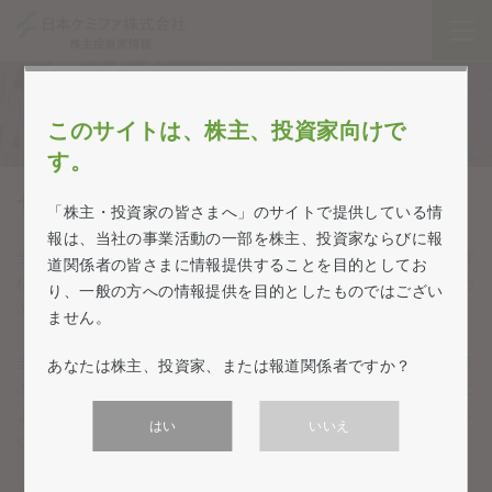
企業情報・経営方針
このサイトは、株主、投資家向けで
す。
サイトご利用上のご注意
「株主・投資家の皆さまへ」のサイトで提供している情
報は、当社の事業活動の一部を株主、投資家ならびに報
当サイトは、株主・投資家をはじめとするステークホルダーの皆
道関係者の皆さまに情報提供することを目的としてお
様に日本ケミファおよび関係会社をより深くご理解いただくため
り、一般の方への情報提供を目的としたものではござい
の情報提供を目的としております。
ません。
当サイトに掲載されている企業業績等の情報には、業績見通し等
あなたは株主、投資家、または報道関係者ですか？
の将来の予測が含まれております。実際の業績は、様々な要因に
より業績見通しと異なる場合がありますことをご承知おきくださ
はい
いいえ
い。