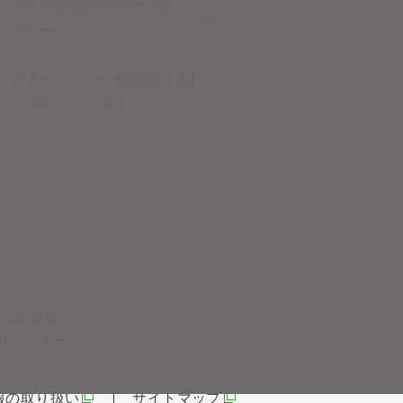
ディスクロージャー・ポ
リシー
日本ケミファの情報開示方針
を掲示しています。
新IR資料
Rカレンダー
報の取り扱い
サイトマップ