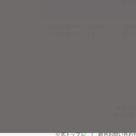
株価情
ファクトシート
ナン
過去の決算データをExcelファ
日本
イルで掲載しています。
覧い
企業情報
株式情報
公式トップ
総合お問い合わ