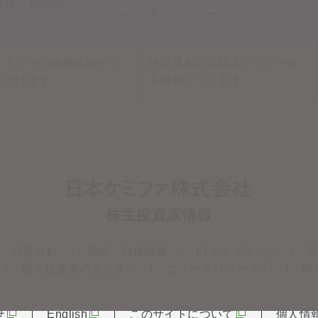
報（Yahoo!ファイ
IRカレンダー
ス）
ケミファの株価情報がご
決算発表の年間スケジュール
ただけます。
を掲載しています。
・経営方針
業績・財務情報
IRライブラリー
最
個人投資家の皆さまへ
ニュースリリース
I
せ
English
このサイトについて
個人情