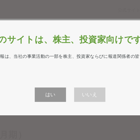
公式サイ
企業情報・経営方針
業績・財務情報
IR
のサイトは、株主、投資家向けで
IRライブラリー
情報は、当社の事業活動の一部を株主、投資家ならびに報道関係者の皆
はい
いいえ
3月期）