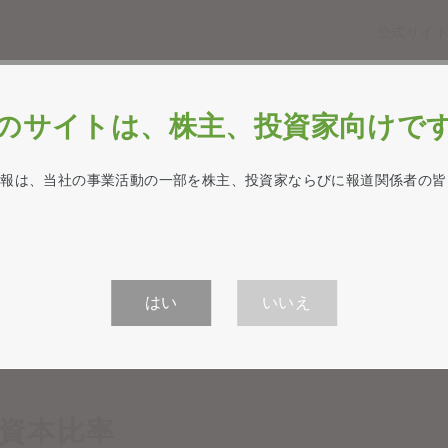
公式サイ
企業情報・経営方針
業績・財務情報
IR
のサイトは、株主、投資家向けで
業績・財務情報
情報は、当社の事業活動の一部を株主、投資家ならびに報道関係者の皆
はい
いいえ
資本比率