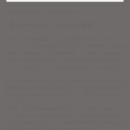
ざまなステークホルダーに対して一層の経営の透明性を高め、公
正な経営を実現することを最重要事項としています。
② コーポレート・ガバナンス体制
当社は、会社の機関設計に関し、経営効率の向上とコーポレー
ト・ガバナンスの強化を図ることを目的に、経営機能を「意思決
定機能・監督機能」と「業務執行機能」とに分離し、前者を独立
性の高い社外取締役が3名かつ3分の1以上の比率を占める取締役
会（7名・任期2年）に、後者を執行役員会議にそれぞれ配分し
ています。
また、監査役会を設置しており、監査役が取締役会その他の社内
の重要会議などに積極的に参加することで把握した取締役および
執行役員等の職務執行状況全般について、厳正・中立な監査を行
っています。
その他、適正な財務情報を開示するため、監査役との連携のもと
で、会社法および金融商品取引法などに定められた会計監査人に
よる監査の実施や当社グループ全体の業務の適正と効率性を確保
するための内部統制システムを構築しています。