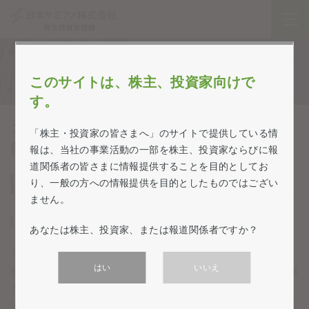
企業情報・経営方針
このサイトは、株主、投資家向けで
す。
コーポレートガバナンスおよび内部統
「株主・投資家の皆さまへ」のサイトで提供している情
制
報は、当社の事業活動の一部を株主、投資家ならびに報
道関係者の皆さまに情報提供することを目的としてお
コーポレート・ガバナンス
り、一般の方への情報提供を目的としたものではござい
ません。
① 基本的な考え方
あなたは株主、投資家、または報道関係者ですか？
当社は、企業価値・株主共同の利益を維持・拡大させるために、
はい
いいえ
株主の皆さまから負託された経営責任を重く受け止め、経営組織
とその運用のあり方の適正化に努め、株主の皆さまはもとより、
従業員、顧客、取引先、債権者、地域社会をはじめとする、さま