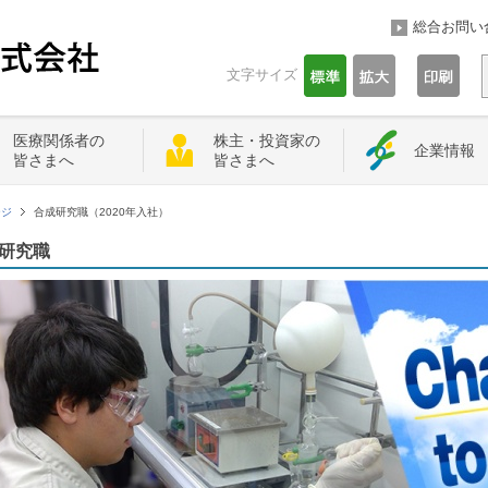
総合お問い
文字サイズ
医療関係者の
株主・投資家の
企業情報
皆さまへ
皆さまへ
ージ
合成研究職（2020年入社）
研究職