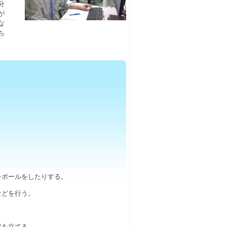
分
が
な
ち
チボールをしたりする。
などを行う。
定を立てる。