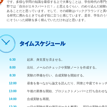
です。多様な学問の知識を吸収する上で大事なことは、学生時代の専門
野では「自分がエキスパートだ！」と思えるぐらい、のめり込んだ経験
あることだと思っています。そして、その経験はバックグラウンドと異
る研究に携わるときでも必ず役に立つと感じています。是非、学生のう
にそういった経験を多く積んでいただければと思います。
6:30
起床、身支度を済ませる。
8:00
出社、メールのチェックや実験ノートを作成する。
8:30
実験の準備を行い、合成実験を開始する。
12:00
昼食を食べながら論文を読んだり、同僚と中庭でキャッ
13:00
午後の業務を開始、プロジェクトメンバーと打ち合わせ
14:00
合成実験を再開。
17:30
一日の実験結果や測定データを整理し、翌日の実験の予