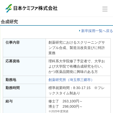
合成研究
新卒採用一覧へ戻る
仕事内容
創薬研究におけるスクリーニングサ
ンプル合成、製造法改良並びに特許
業務
応募資格
理科系大学院修了予定者で、大学お
よび大学院で有機合成研究を行い、
かつ医薬品開発に興味のある方
勤務地
創薬研究所（埼玉県三郷市）
勤務時間
標準就業時間：8:30-17:15 ※フレ
ックスタイム制あり
給与
修士了 263,100円～
博士了 298,000円～
※2025年度実績