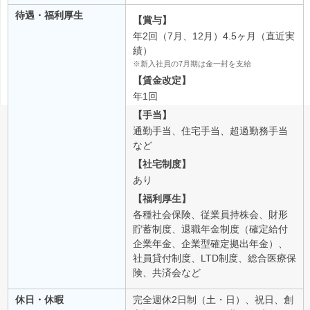
待遇・福利厚生
【賞与】
年2回（7月、12月）4.5ヶ月（直近実
績）
※新入社員の7月期は金一封を支給
【賃金改定】
年1回
【手当】
通勤手当、住宅手当、超過勤務手当
など
【社宅制度】
あり
【福利厚生】
各種社会保険、従業員持株会、財形
貯蓄制度、退職年金制度（確定給付
企業年金、企業型確定拠出年金）、
社員貸付制度、LTD制度、総合医療保
険、共済会など
休日・休暇
完全週休2日制（土・日）、祝日、創