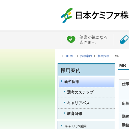
健康が気になる
皆さまへ
HOME
採用案内
新卒採用
MR
MR
新卒採用
仕
選考のステップ
キャリアパス
応
教育研修
勤
勤
キャリア採用