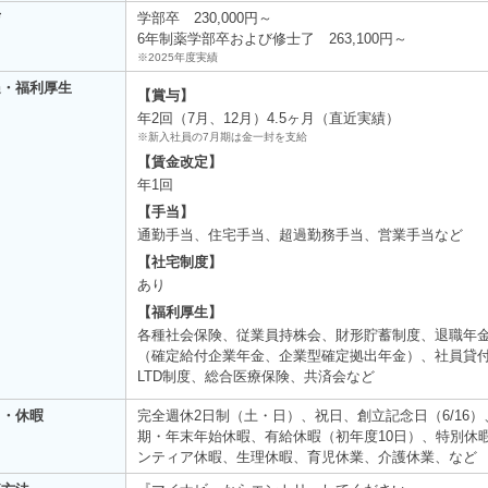
与
学部卒 230,000円～
6年制薬学部卒および修士了 263,100円～
※2025年度実績
遇・福利厚生
【賞与】
年2回（7月、12月）4.5ヶ月（直近実績）
※新入社員の7月期は金一封を支給
【賃金改定】
年1回
【手当】
通勤手当、住宅手当、超過勤務手当、営業手当など
【社宅制度】
あり
【福利厚生】
各種社会保険、従業員持株会、財形貯蓄制度、退職年
（確定給付企業年金、企業型確定拠出年金）、社員貸
LTD制度、総合医療保険、共済会など
日・休暇
完全週休2日制（土・日）、祝日、創立記念日（6/16）
期・年末年始休暇、有給休暇（初年度10日）、特別休
ンティア休暇、生理休暇、育児休業、介護休業、など