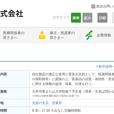
総合お問い
文字サイズ
医療関係者の
株主・投資家の
企業情報
皆さまへ
皆さまへ
新卒採用
事内容
自社製品の適正な使用と普及を目的として、医薬関係
や薬剤師等）に面接の上、医薬品の品質・有効性・安
に関する情報の提供、収集、伝達を行う。
募資格
大学卒業または大学院修了予定者（理系・文系は問わ
※MRは自動車運転免許の取得が必要です。
務地
全国の支店、営業所
務時間
8:30～17:30 ※みなし労働時間制